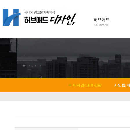
HOME
Login
Join
디자인/LED 간판
사인탑/