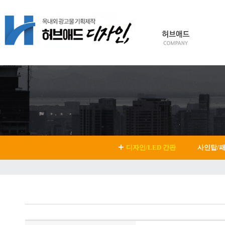
HOME
Login
Join
디자인/LED 간판
사인탑/