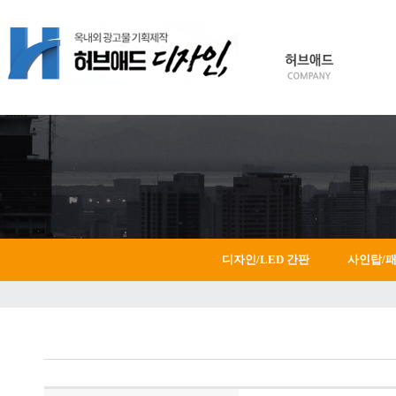
HOME
Login
Join
디자인/LED 간판
사인탑/