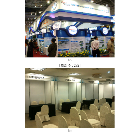
hb
[
조회수 : 282
]
hb