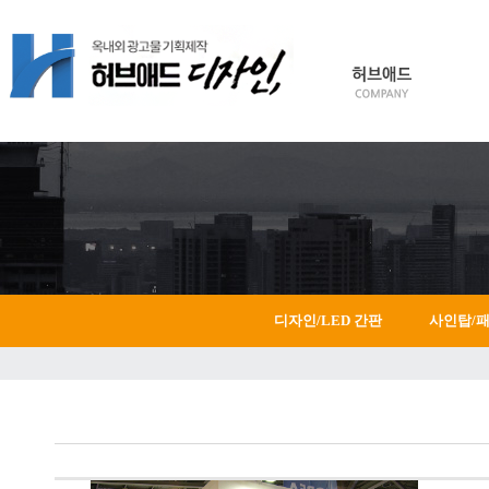
HOME
Login
Join
디자인/LED 간판
사인탑/