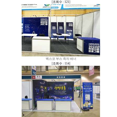
[
조회수 : 121
]
벡스코 부스 족자 배너
[
조회수 : 114
]