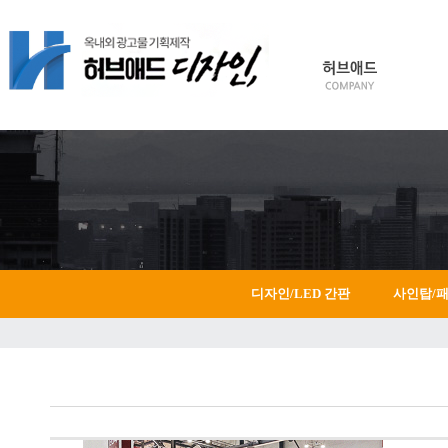
HOME
Login
Join
디자인/LED 간판
사인탑/