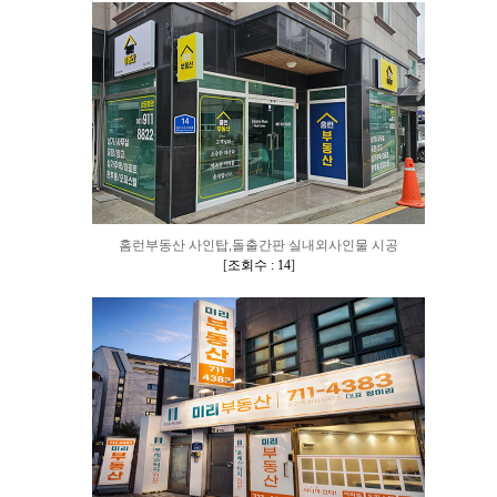
홈런부동산 사인탑,돌출간판 실내외사인물 시공
[
조회수 : 14
]