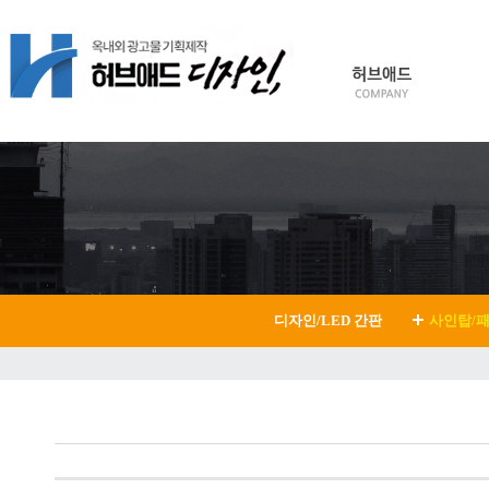
HOME
Login
Join
디자인/LED 간판
사인탑/