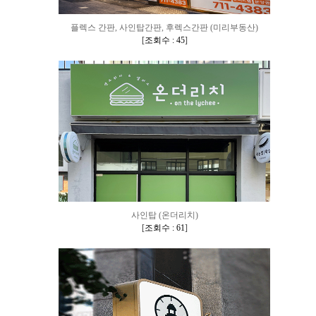
플렉스 간판, 사인탑간판, 후렉스간판 (미리부동산)
[
조회수 : 45
]
사인탑 (온더리치)
[
조회수 : 61
]